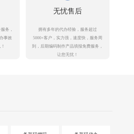
无忧售后
一服务，
拥有多年的代办经验，服务超过
办事效
5000+客户，实力强，速度快，服务周
队！
到，后期编码制作产品填报免费服务，
让您无忧！