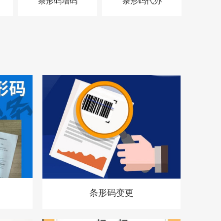
条形码增码
条形码代办
条形码变更